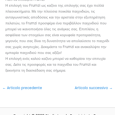
Η επιλογή του Frumzi ως καζίνο της επιλογής σας έχει πολλά
πλεονεκτήματα. Με την πλούσια ποικιλία παιχνιδιών, τις
ανταγωνιστικές αποδόσεις και την αριστεία στην εξυπηρέτηση
πελατών, το Frumzi προσφέρει ένα περιβάλλον παιχνιδιού που
μπορεί να ικανοποιήσει όλες τις ανάγκες σας. Επιπλέον, η
ασφάλεια των στοιχείων σας είναι κορυφαία προτεραιότητα,
γεγονός που σας δίνει τη δυνατότητα να απολαύσετε το παιχνίδι
σας χωρίς ανησυχίες. Δοκιμάστε το Frumzi και ανακαλύψτε την
εμπειρία παιχνιδιού που σας αξίζει!
Η επιλογή ενός καλού καζίνο μπορεί να καθορίσει την επιτυχία
σας. Δείτε τις προσφορές και τα παιχνίδια του Frumzi και
ξεκινήστε τη διασκέδαση σας σήμερα.
←
Articolo precedente
Articolo successivo
→