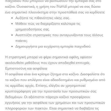
παιχνιδιού που μπορούν να βελτιώσουν την εμπειρία σας στο
καζίνο. Ουσιαστικά, η χρήση του frumzi μπορεί να σας δώσει
ένα σημαντικό πλεονέκτημα στην προσπάθειά σας να κερδίσετε:
Αυξήστε τις πιθανότητες νίκης σας.
Μάθετε πώς να διαχειρίζεστε καλύτερα τις
χρηματοδοτήσεις σας.
Αναπτύξτε στρατηγικές που ανταγωνίζονται τους άλλους
παίκτες.
Δημιουργήστε μια ευχάριστη εμπειρία παιχνιδιού.
Η στρατηγική μπορεί να φέρει σημαντικά οφέλη, εφόσον
ακολουθείτε μεθόδους που έχουν αποδειχθεί επιτυχείς.
Εμπιστοσύνη και ασφάλεια
Η ασφάλεια είναι ένα κρίσιμο ζήτημα στα καζίνο. Διασφαλίστε ότι
το καζίνο που επιλέγετε είναι αδειοδοτημένο και ρυθμισμένο από
τις αρμόδιες αρχές. Επίσης, ελέγξτε αν χρησιμοποιεί
κρυπτογράφηση για την προστασία των προσωπικών σας
δεδομένων. Οι αξιόπιστοι πάροχοι καζίνο προσφέρουν
εγγυήσεις για την ασφάλεια των χρημάτων και των προσωπικών
πληροφοριών των παικτών. Είναι σημαντικό να διαβάζετε τις