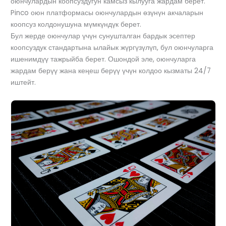
оюнчулардын коопсуздугун камсыз кылууга жардам берет.
Pinco оюн платформасы оюнчулардын өзүнүн акчаларын
коопсуз колдонушуна мүмкүндүк берет.
Бул жерде оюнчулар үчүн сунушталган бардык эсептер
коопсуздук стандартына ылайык жүргүзүлүп, бул оюнчуларга
ишенимдүү тажрыйба берет. Ошондой эле, оюнчуларга
жардам берүү жана кеңеш берүү үчүн колдоо кызматы 24/7
иштейт.