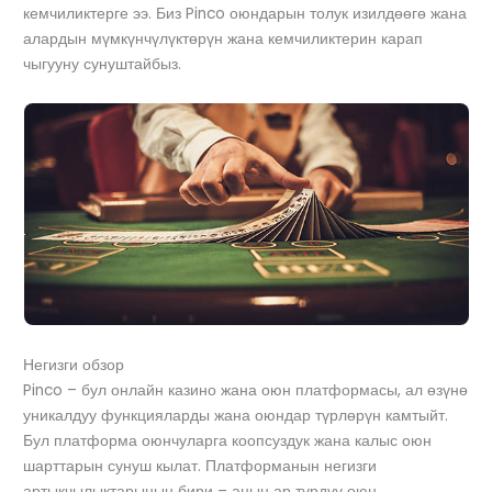
кемчиликтерге ээ. Биз Pinco оюндарын толук изилдөөгө жана
алардын мүмкүнчүлүктөрүн жана кемчиликтерин карап
чыгууну сунуштайбыз.
Негизги обзор
Pinco – бул онлайн казино жана оюн платформасы, ал өзүнө
уникалдуу функцияларды жана оюндар түрлөрүн камтыйт.
Бул платформа оюнчуларга коопсуздук жана калыс оюн
шарттарын сунуш кылат. Платформанын негизги
артыкчылыктарынын бири – анын ар түрдүү оюн