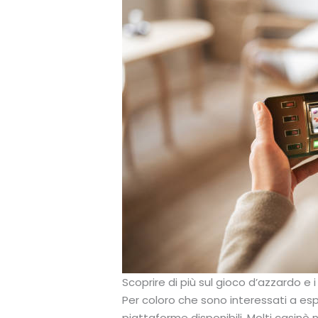
Scoprire di più sul gioco d’azzardo e i
Per coloro che sono interessati a es
piattaforme disponibili. Molti casin