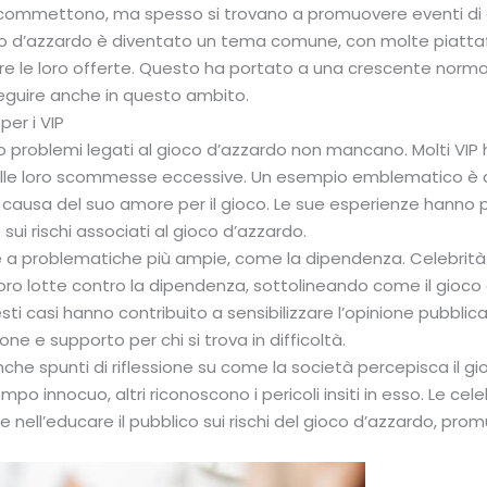
scommettono, ma spesso si trovano a promuovere eventi di g
ioco d’azzardo è diventato un tema comune, con molte pia
e le loro offerte. Questo ha portato a una crescente normali
seguire anche in questo ambito.
er i VIP
to problemi legati al gioco d’azzardo non mancano. Molti VI
e loro scommesse eccessive. Un esempio emblematico è quel
 causa del suo amore per il gioco. Le sue esperienze hanno p
ui rischi associati al gioco d’azzardo.
are a problematiche più ampie, come la dipendenza. Celebri
ro lotte contro la dipendenza, sottolineando come il gioco d
ti casi hanno contribuito a sensibilizzare l’opinione pubbli
e e supporto per chi si trova in difficoltà.
nche spunti di riflessione su come la società percepisca il g
innocuo, altri riconoscono i pericoli insiti in esso. Le celeb
 nell’educare il pubblico sui rischi del gioco d’azzardo, pr