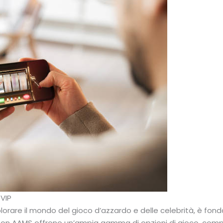
 VIP
plorare il mondo del gioco d’azzardo e delle celebrità, è fo
ò non AAMS offrono un’ampia gamma di opzioni di gioco, comp