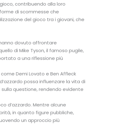
ioco, contribuendo alla loro
ttaforme di scommesse che
zzazione del gioco tra i giovani, che
P hanno dovuto affrontare
lo di Mike Tyson, il famoso pugile,
ortato a una riflessione più
tà come Demi Lovato e Ben Affleck
’azzardo possa influenzare la vita di
ca sulla questione, rendendo evidente
ioco d’azzardo. Mentre alcune
rità, in quanto figure pubbliche,
omuovendo un approccio più