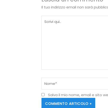
Il tuo indirizzo email non sarà pubblic
Scrivi
qui..
Nome*
Salva il mio nome, email e sito 