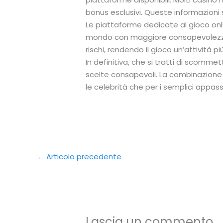
bonus esclusivi. Queste informazioni 
Le piattaforme dedicate al gioco onli
mondo con maggiore consapevolezza. C
rischi, rendendo il gioco un’attività p
In definitiva, che si tratti di scom
scelte consapevoli. La combinazione d
le celebrità che per i semplici appass
←
Articolo precedente
Lascia un commento