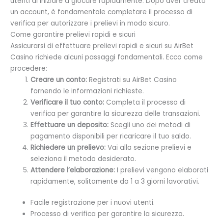
utenti di iniziare a giocare rapidamente. Dopo aver creato
un account, è fondamentale completare il processo di
verifica per autorizzare i prelievi in modo sicuro.
Come garantire prelievi rapidi e sicuri
Assicurarsi di effettuare prelievi rapidi e sicuri su AirBet
Casino richiede alcuni passaggi fondamentali. Ecco come
procedere:
Creare un conto:
Registrati su AirBet Casino
fornendo le informazioni richieste.
Verificare il tuo conto:
Completa il processo di
verifica per garantire la sicurezza delle transazioni.
Effettuare un deposito:
Scegli uno dei metodi di
pagamento disponibili per ricaricare il tuo saldo.
Richiedere un prelievo:
Vai alla sezione prelievi e
seleziona il metodo desiderato.
Attendere l’elaborazione:
I prelievi vengono elaborati
rapidamente, solitamente da 1 a 3 giorni lavorativi.
Facile registrazione per i nuovi utenti.
Processo di verifica per garantire la sicurezza.