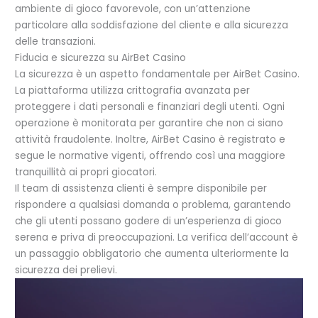
ambiente di gioco favorevole, con un’attenzione
particolare alla soddisfazione del cliente e alla sicurezza
delle transazioni.
Fiducia e sicurezza su AirBet Casino
La sicurezza è un aspetto fondamentale per AirBet Casino.
La piattaforma utilizza crittografia avanzata per
proteggere i dati personali e finanziari degli utenti. Ogni
operazione è monitorata per garantire che non ci siano
attività fraudolente. Inoltre, AirBet Casino è registrato e
segue le normative vigenti, offrendo così una maggiore
tranquillità ai propri giocatori.
Il team di assistenza clienti è sempre disponibile per
rispondere a qualsiasi domanda o problema, garantendo
che gli utenti possano godere di un’esperienza di gioco
serena e priva di preoccupazioni. La verifica dell’account è
un passaggio obbligatorio che aumenta ulteriormente la
sicurezza dei prelievi.