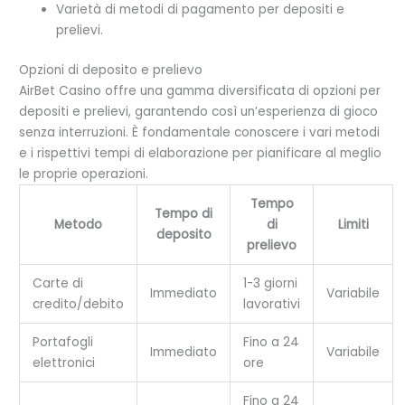
Varietà di metodi di pagamento per depositi e
prelievi.
Opzioni di deposito e prelievo
AirBet Casino offre una gamma diversificata di opzioni per
depositi e prelievi, garantendo così un’esperienza di gioco
senza interruzioni. È fondamentale conoscere i vari metodi
e i rispettivi tempi di elaborazione per pianificare al meglio
le proprie operazioni.
Tempo
Tempo di
Metodo
di
Limiti
deposito
prelievo
Carte di
1-3 giorni
Immediato
Variabile
credito/debito
lavorativi
Portafogli
Fino a 24
Immediato
Variabile
elettronici
ore
Fino a 24