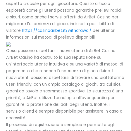
aspetto cruciale per ogni giocatore. Questo articolo
esplorerà come gli utenti possono garantire prelievi rapidi
e sicuri, come anche i servizi offerti da AirBet Casino per
migliorare l’esperienza di gioco, inclusa la possibilità di
visitare
https://casinoairbet.it/withdrawal/
per ulteriori
informazioni sui metodi di prelievo disponibili.
Cosa possono aspettarsi i nuovi utenti di AirBet Casino
AirBet Casino ha costruito la sua reputazione su
un’interfaccia utente intuitiva e su una varietà di metodi di
pagamento che rendono l’esperienza di gioco fluida. I
nuovi utenti possono aspettarsi di trovare una piattaforma
user-friendly, con un ampio catalogo di giochi, tra cui slot,
giochi da tavolo e scommesse sportive. La sicurezza è una
priorità, e AirBet utilizza tecnologie all’avanguardia per
garantire la protezione dei dati degli utenti. Inoltre, il
servizio clienti è sempre disponibile per assistere in caso di
necessità.
Il processo di registrazione è semplice e permette agli