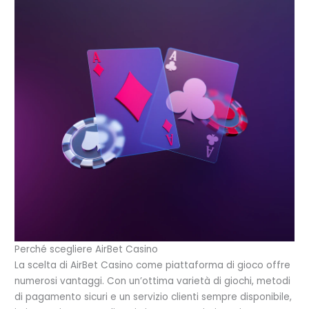
Perché scegliere AirBet Casino
La scelta di AirBet Casino come piattaforma di gioco offre
numerosi vantaggi. Con un’ottima varietà di giochi, metodi
di pagamento sicuri e un servizio clienti sempre disponibile,