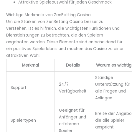
Attraktive Spieleauswahl für jeden Geschmack
Wichtige Merkmale von ZenBetting Casino
Um die Stärken von ZenBetting Casino besser zu
verstehen, ist es hilfreich, die wichtigsten Funktionen und
Dienstleistungen zu betrachten, die den Spielern
angeboten werden. Diese Elemente sind entscheidend für
ein positives Spielerlebnis und machen das Casino zu einer
attraktiven Wahl.
Merkmal
Details
Warum es wichtig 
Ständige
24/7
Unterstützung für
Support
Verfügbarkeit
alle Fragen und
Anliegen.
Geeignet für
Breite der Angebo
Anfänger und
Spielertypen
die alle Spieler
erfahrene
anspricht.
Spieler