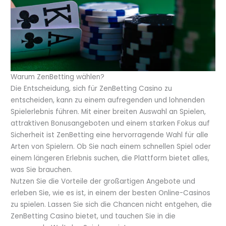
Warum ZenBetting wählen?
Die Entscheidung, sich für ZenBetting Casino zu
entscheiden, kann zu einem aufregenden und lohnenden
Spielerlebnis führen. Mit einer breiten Auswahl an Spielen,
attraktiven Bonusangeboten und einem starken Fokus auf
Sicherheit ist ZenBetting eine hervorragende Wahl für alle
Arten von Spielern. Ob Sie nach einem schnellen Spiel oder
einem längeren Erlebnis suchen, die Plattform bietet alles,
was Sie brauchen.
Nutzen Sie die Vorteile der großartigen Angebote und
erleben Sie, wie es ist, in einem der besten Online-Casinos
zu spielen. Lassen Sie sich die Chancen nicht entgehen, die
ZenBetting Casino bietet, und tauchen Sie in die