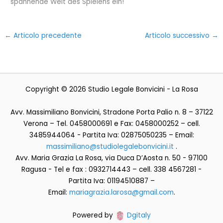
spannende Welt des Spielens ein!
←
Articolo precedente
Articolo successivo
→
Copyright © 2026 Studio Legale Bonvicini - La Rosa
Avv. Massimiliano Bonvicini, Stradone Porta Palio n. 8 – 37122
Verona – Tel. 0458000691 e Fax: 0458000252 – cell.
3485944064 - Partita Iva: 02875050235 – Email:
massimiliano@studiolegalebonvicini.it
.
Avv. Maria Grazia La Rosa, via Duca D’Aosta n. 50 - 97100
Ragusa - Tel e fax : 0932714443 – cell. 338 4567281 -
Partita Iva: 01194510887 –
Email:
mariagrazia.larosa@gmail.com
.
Powered by
Dgitaly