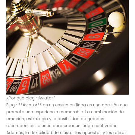
¿Por qué elegir Aviator?
Elegir **Aviator** en un casino en línea es una decisión que
promete una experiencia memorable. La combinación de
emoción, estrategia y la posibilidad de grandes
recompensas se unen para crear un juego cautivador.
Además, la flexibilidad de ajustar las apuestas y los retiros