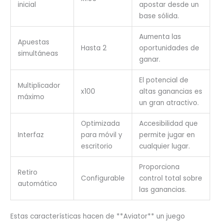
inicial
apostar desde un
base sólida.
Aumenta las
Apuestas
Hasta 2
oportunidades de
simultáneas
ganar.
El potencial de
Multiplicador
x100
altas ganancias es
máximo
un gran atractivo.
Optimizada
Accesibilidad que
Interfaz
para móvil y
permite jugar en
escritorio
cualquier lugar.
Proporciona
Retiro
Configurable
control total sobre
automático
las ganancias.
Estas características hacen de **Aviator** un juego