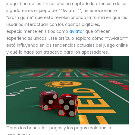
juego. Uno de los títulos que ha captado la atención de los
jugadores es el juego de **Aviator**, un emocionante
“crash game” que está revolucionando la forma en que los
usuarios interactúan con los casinos digitales,
especialmente en sitios como
aviator
que ofrecen
experiencias únicas. Este artículo explora cómo **Aviator**
está influyendo en las tendencias actuales del juego online
y qué lo hace tan atractivo para los apostadores.
Cómo los bonos, los juegos y los pagos moldean la
experiencia