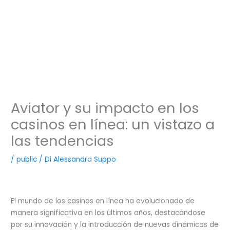
Vai
al
contenuto
Aviator y su impacto en los
casinos en línea: un vistazo a
las tendencias
/
public
/ Di
Alessandra Suppo
El mundo de los casinos en línea ha evolucionado de
manera significativa en los últimos años, destacándose
por su innovación y la introducción de nuevas dinámicas de