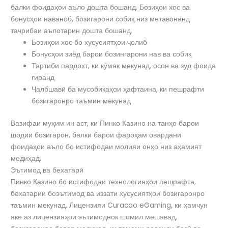
балки фоидаҳои аъло дошта бошанд. Бозиҳои хос ва
бонусҳои наваноб, бозигарони собиқ низ метавонанд
таҷрибаи аълотарин дошта бошанд.
Бозиҳои хос бо хусусиятҳои ҷолиб
Бонусҳои зиёд барои бозингарони нав ва собиқ
Тартиби пардохт, ки кӯмак мекунад, осон ва зуд фоида
гиранд
Ҷалбшавӣ ба мусобиқаҳои ҳафтаина, ки пешрафти
бозигаронро таъмин мекунад
Вазифаи муҳим ин аст, ки Пинко Казино на танҳо барои
шодии бозигарон, балки барои фароҳам овардани
фоидаҳои аъло бо истифодаи молияи онҳо низ аҳамият
медиҳад.
Эътимод ва бехатарӣ
Пинко Казино бо истифодаи технологияҳои пешрафта,
бехатарии боэътимод ва иззати хусусиятҳои бозигаронро
таъмин мекунад. Лицензияи Curacao eGaming, ки ҳамчун
яке аз лицензияҳои эътимоднок шомил мешавад,