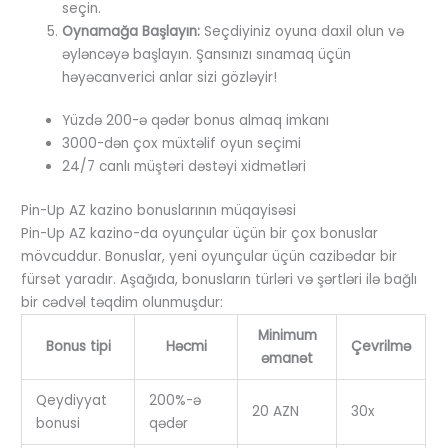
seçin.
Oynamağa Başlayın:
Seçdiyiniz oyuna daxil olun və
əyləncəyə başlayın. Şansınızı sınamaq üçün
həyəcanverici anlar sizi gözləyir!
Yüzdə 200-ə qədər bonus almaq imkanı
3000-dən çox müxtəlif oyun seçimi
24/7 canlı müştəri dəstəyi xidmətləri
Pin-Up AZ kazino bonuslarının müqayisəsi
Pin-Up AZ kazino-da oyunçular üçün bir çox bonuslar
mövcuddur. Bonuslar, yeni oyunçular üçün cazibədar bir
fürsət yaradır. Aşağıda, bonusların türləri və şərtləri ilə bağlı
bir cədvəl təqdim olunmuşdur:
Minimum
Bonus tipi
Həcmi
Çevrilmə
əmanət
Qeydiyyat
200%-ə
20 AZN
30x
bonusi
qədər