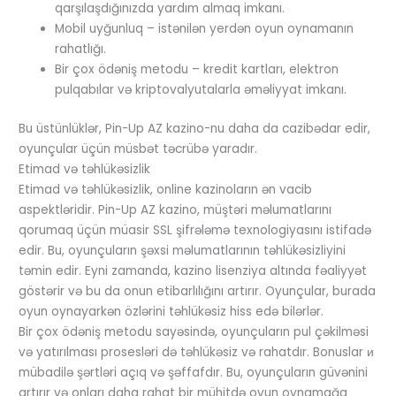
qarşılaşdığınızda yardım almaq imkanı.
Mobil uyğunluq – istənilən yerdən oyun oynamanın
rahatlığı.
Bir çox ödəniş metodu – kredit kartları, elektron
pulqabılar və kriptovalyutalarla əməliyyat imkanı.
Bu üstünlüklər, Pin-Up AZ kazino-nu daha da cazibədar edir,
oyunçular üçün müsbət təcrübə yaradır.
Etimad və təhlükəsizlik
Etimad və təhlükəsizlik, online kazinoların ən vacib
aspektləridir. Pin-Up AZ kazino, müştəri məlumatlarını
qorumaq üçün müasir SSL şifrələmə texnologiyasını istifadə
edir. Bu, oyunçuların şəxsi məlumatlarının təhlükəsizliyini
təmin edir. Eyni zamanda, kazino lisenziya altında fəaliyyət
göstərir və bu da onun etibarlılığını artırır. Oyunçular, burada
oyun oynayarkən özlərini təhlükəsiz hiss edə bilərlər.
Bir çox ödəniş metodu sayəsində, oyunçuların pul çəkilməsi
və yatırılması prosesləri də təhlükəsiz və rahatdır. Bonuslar и
mübadilə şərtləri açıq və şəffafdır. Bu, oyunçuların güvənini
artırır və onları daha rahat bir mühitdə oyun oynamağa