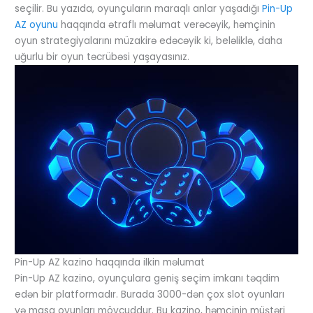
seçilir. Bu yazıda, oyunçuların maraqlı anlar yaşadığı
Pin-Up
AZ oyunu
haqqında ətraflı məlumat verəcəyik, həmçinin
oyun strategiyalarını müzakirə edəcəyik ki, beləliklə, daha
uğurlu bir oyun təcrübəsi yaşayasınız.
Pin-Up AZ kazino haqqında ilkin məlumat
Pin-Up AZ kazino, oyunçulara geniş seçim imkanı təqdim
edən bir platformadır. Burada 3000-dən çox slot oyunları
və masa oyunları mövcuddur. Bu kazino, həmçinin müştəri