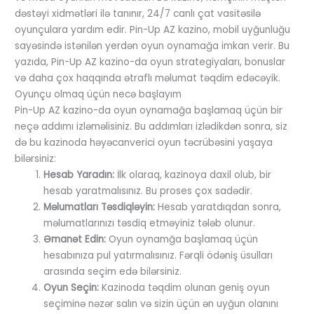
dəstəyi xidmətləri ilə tanınır, 24/7 canlı çat vasitəsilə
oyunçulara yardım edir. Pin-Up AZ kazino, mobil uyğunluğu
sayəsində istənilən yerdən oyun oynamağa imkan verir. Bu
yazıda, Pin-Up AZ kazino-da oyun strategiyaları, bonuslar
və daha çox haqqında ətraflı məlumat təqdim edəcəyik.
Oyunçu olmaq üçün necə başlayım
Pin-Up AZ kazino-da oyun oynamağa başlamaq üçün bir
neçə addımı izləməlisiniz. Bu addımları izlədikdən sonra, siz
də bu kazinoda həyəcanverici oyun təcrübəsini yaşaya
bilərsiniz:
Hesab Yaradın:
İlk olaraq, kazinoya daxil olub, bir
hesab yaratmalısınız. Bu proses çox sadədir.
Məlumatları Təsdiqləyin:
Hesab yaratdıqdan sonra,
məlumatlarınızı təsdiq etməyiniz tələb olunur.
Əmanət Edin:
Oyun oynamğa başlamaq üçün
hesabınıza pul yatırmalısınız. Fərqli ödəniş üsulları
arasında seçim edə bilərsiniz.
Oyun Seçin:
Kazinoda təqdim olunan geniş oyun
seçiminə nəzər salın və sizin üçün ən uyğun olanını