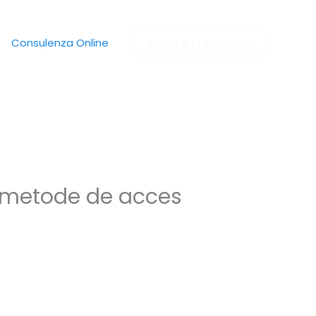
Consulenza Online
CONTATTACI ORA
e metode de acces