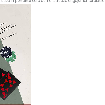
ristică importantă care demonstrează angajamentul platform