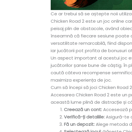
Ce ar trebui să se aștepte noii utiliz
Chicken Road 2 este un joc online car
peisaj plin de obstacole, având obiec
înseamnă că fiecare sesiune poate a
versatilitate remarcabilă, fiind dispo
iar jucătorii pot profita de bonusuri
Un aspect important al acestui joc e
jucătorilor șanse bune de câștig. În
caută câteva recompense semnificative
maximiza experiența de joc.
Cum să începi să joci Chicken Road 
Accesarea Chicken Road 2 este un proc
această lume plină de distracție și câ
Creează un cont:
Accesează pla
Verifică-ți detaliile:
Asigură-te c
Fă un depozit:
Alege metoda de 
Selectează jocul:
Găsește Chick