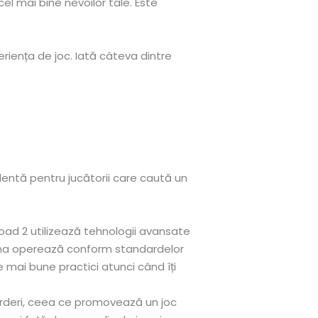
l mai bine nevoilor tale. Este
.
eriența de joc. Iată câteva dintre
lentă pentru jucătorii care caută un
oad 2 utilizează tehnologii avansate
orma operează conform standardelor
e mai bune practici atunci când îți
ierderi, ceea ce promovează un joc