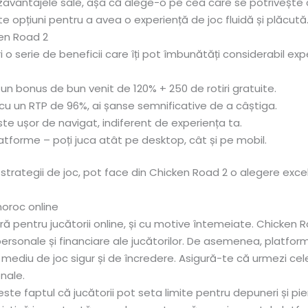
avantajele sale, așa că alege-o pe cea care se potrivește ce
e opțiuni pentru a avea o experiență de joc fluidă și plăcută
ken Road 2
o serie de beneficii care îți pot îmbunătăți considerabil exp
 un bonus de bun venit de 120% + 250 de rotiri gratuite.
cu un RTP de 96%, ai șanse semnificative de a câștiga.
ste ușor de navigat, indiferent de experiența ta.
atforme – poți juca atât pe desktop, cât și pe mobil.
 strategii de joc, pot face din Chicken Road 2 o alegere exce
 noroc online
 pentru jucătorii online, și cu motive întemeiate. Chicken R
personale și financiare ale jucătorilor. De asemenea, platf
un mediu de joc sigur și de încredere. Asigură-te că urmezi cel
onale.
este faptul că jucătorii pot seta limite pentru depuneri și p