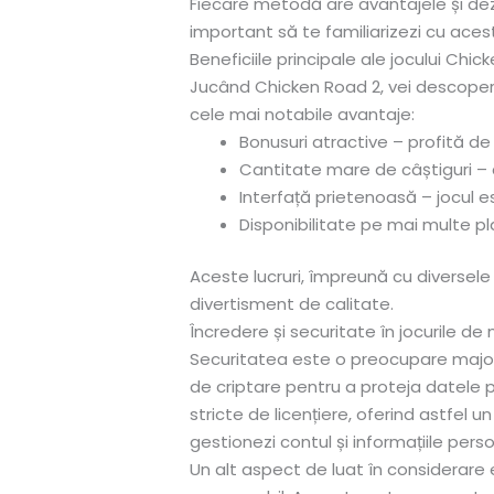
Fiecare metodă are avantajele și dez
important să te familiarizezi cu acest
Beneficiile principale ale jocului Chic
Jucând Chicken Road 2, vei descoperi 
cele mai notabile avantaje:
Bonusuri atractive – profită de
Cantitate mare de câștiguri – 
Interfață prietenoasă – jocul e
Disponibilitate pe mai multe pl
Aceste lucruri, împreună cu diversele
divertisment de calitate.
Încredere și securitate în jocurile de
Securitatea este o preocupare majoră
de criptare pentru a proteja datele 
stricte de licențiere, oferind astfel 
gestionezi contul și informațiile pers
Un alt aspect de luat în considerare 