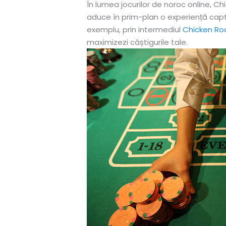
În lumea jocurilor de noroc online, C
aduce în prim-plan o experiență capt
exemplu, prin intermediul
Chicken Ro
maximizezi câștigurile tale.