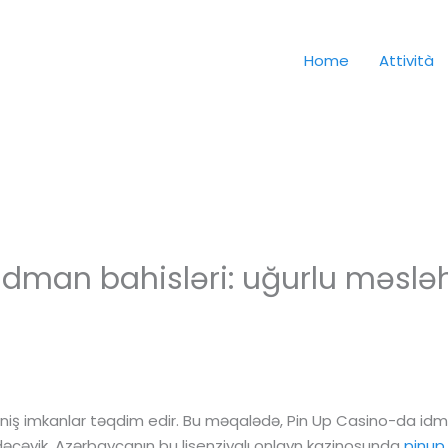
i - La Rosa
Home
Attività
idman bahisləri: uğurlu məsləh
iş imkanlar təqdim edir. Bu məqalədə, Pin Up Casino-da idman
cəyik. Azərbaycanın bu lisenziyalı onlayn kazinosunda
pinup