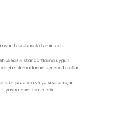
 oyun təcrübəsi ilə təmin edir.
təhlükəsizlik standartlarına uyğun
fadəçi məlumatlarının üçüncü tərəflər
ansı bir problem və ya suallar üçün
hiti yaşamasını təmin edir.