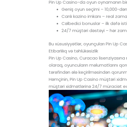
Pin Up Casino-da oyun oynamanın bir ço
Geniş oyun seçimi – 10,000-dən 
Canlı kazino imkanı – real zaman
Cəlbedici bonuslar – ilk dəfə ist
24/7 müştəri dəstəyi – hər z
Bu xüsusiyyətlər, oyunçuları Pin Up Ca
Etibarlılıq və təhlükəsizlik
Pin Up Casino, Curacao lisenziyasına ma
olaraq, oyuncuların məlumatlarını qor
tərəfindən ələ keçirilməsindən qorun
Həmçinin, Pin Up Casino müştəri xidmə
müştəri xidmətlərinə 24/7 müraciət edə 