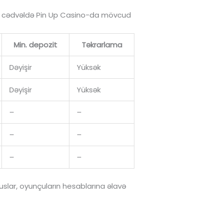
kı cədvəldə Pin Up Casino-da mövcud
Min. depozit
Təkrarlama
Dəyişir
Yüksək
Dəyişir
Yüksək
–
–
–
–
–
–
uslar, oyunçuların hesablarına əlavə