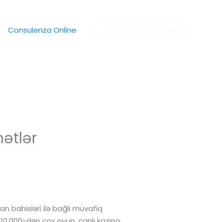
Consulenza Online
CONTATTACI ORA
ətlər
 bahisləri ilə bağlı müvafiq
10,000-dən çox oyun, canlı kazino