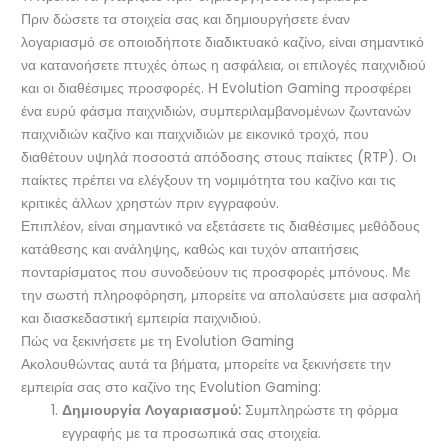
Πριν δώσετε τα στοιχεία σας και δημιουργήσετε έναν
λογαριασμό σε οποιοδήποτε διαδικτυακό καζίνο, είναι σημαντικό
να κατανοήσετε πτυχές όπως η ασφάλεια, οι επιλογές παιχνιδιού
και οι διαθέσιμες προσφορές. Η Evolution Gaming προσφέρει
ένα ευρύ φάσμα παιχνιδιών, συμπεριλαμβανομένων ζωντανών
παιχνιδιών καζίνο και παιχνιδιών με εικονικό τροχό, που
διαθέτουν υψηλά ποσοστά απόδοσης στους παίκτες (RTP). Οι
παίκτες πρέπει να ελέγξουν τη νομιμότητα του καζίνο και τις
κριτικές άλλων χρηστών πριν εγγραφούν.
Επιπλέον, είναι σημαντικό να εξετάσετε τις διαθέσιμες μεθόδους
κατάθεσης και ανάληψης, καθώς και τυχόν απαιτήσεις
πονταρίσματος που συνοδεύουν τις προσφορές μπόνους. Με
την σωστή πληροφόρηση, μπορείτε να απολαύσετε μια ασφαλή
και διασκεδαστική εμπειρία παιχνιδιού.
Πώς να ξεκινήσετε με τη Evolution Gaming
Ακολουθώντας αυτά τα βήματα, μπορείτε να ξεκινήσετε την
εμπειρία σας στο καζίνο της Evolution Gaming:
Δημιουργία Λογαριασμού:
Συμπληρώστε τη φόρμα
εγγραφής με τα προσωπικά σας στοιχεία.