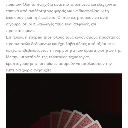
παικτών. Όλα τα παιχνίδια είναι πιστοποιημένα και ελέγχονται
τακτικά από ανεξάρτητους φορείς για να διασφαλίσουν τη
δικαιοσύνη και τη διαφάνεια. Οι παίκτες μπορούν να είναι
σίγουροι ότι οι συναλλαγές τους είναι ασφαλείς και
προστατευμένες.
Επιπλέον, η εταιρεία τηρεί όλους τους κανονισμούς προστασίας
προσωπικών δεδομένων και έχει λάβει άδειες από αξιόπιστες
αρχές, επιβεβαιώνοντας τη νομιμότητα των δραστηριοτήτων της.
Με την υποστήριξη της τελευταίας τεχνολογίας
κρυπτογράφησης, οι παίκτες μπορούν να απολαύσουν την
εμπειρία χωρίς ανησυχίες.