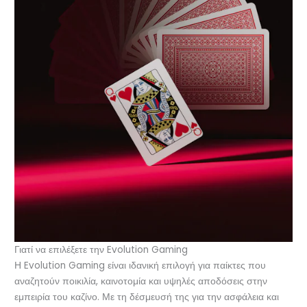
Γιατί να επιλέξετε την Evolution Gaming
Η Evolution Gaming είναι ιδανική επιλογή για παίκτες που
αναζητούν ποικιλία, καινοτομία και υψηλές αποδόσεις στην
εμπειρία του καζίνο. Με τη δέσμευσή της για την ασφάλεια και