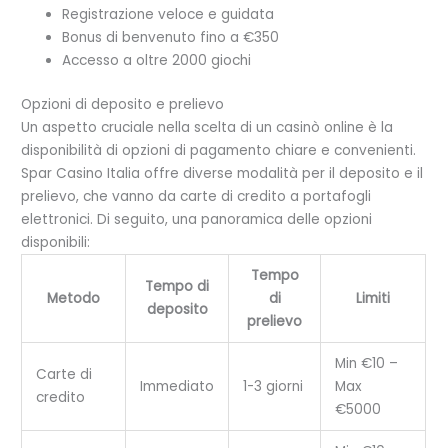
Registrazione veloce e guidata
Bonus di benvenuto fino a €350
Accesso a oltre 2000 giochi
Opzioni di deposito e prelievo
Un aspetto cruciale nella scelta di un casinò online è la
disponibilità di opzioni di pagamento chiare e convenienti.
Spar Casino Italia offre diverse modalità per il deposito e il
prelievo, che vanno da carte di credito a portafogli
elettronici. Di seguito, una panoramica delle opzioni
disponibili:
Tempo
Tempo di
Metodo
di
Limiti
deposito
prelievo
Min €10 –
Carte di
Immediato
1-3 giorni
Max
credito
€5000