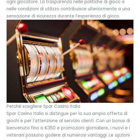
ogni giocatore. La trasparenza nelle politiche di gioco e
nelle condizioni di utilizzo contribuisce ulteriormente a una
sensazione di sicurezza durante l’esperienza di gioco.
Perché scegliere Spar Casino Italia
Spar Casino Italia si distingue per la sua ampia offerta di
giochi e per l’attenzione al servizio clienti. Con un bonus di
benvenuto fino a €350 e promozioni giornaliere, i nuovi e i
veterani possono godere di numerosi vantaggi. Le opzioni