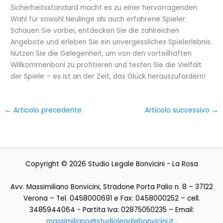
Sicherheitsstandard macht es zu einer hervorragenden
Wahl für sowohl Neulinge als auch erfahrene Spieler.
Schauen Sie vorbei, entdecken Sie die zahlreichen
Angebote und erleben Sie ein unvergessliches Spielerlebnis.
Nutzen Sie die Gelegenheit, um von den vorteilhaften
Willkommenboni zu profitieren und testen Sie die Vielfalt
der Spiele – es ist an der Zeit, das Glück herauszufordern!
←
Articolo precedente
Articolo successivo
→
Copyright © 2026 Studio Legale Bonvicini - La Rosa
Avv. Massimiliano Bonvicini, Stradone Porta Palio n. 8 – 37122
Verona – Tel. 0458000691 e Fax: 0458000252 – cell.
3485944064 - Partita Iva: 02875050235 – Email:
massimiliano@studiolegalebonvicini.it
.