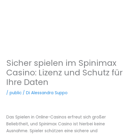
Vai
al
contenuto
Sicher spielen im Spinimax
Casino: Lizenz und Schutz für
Ihre Daten
/
public
/ Di
Alessandra Suppo
Das Spielen in Online-Casinos erfreut sich großer
Beliebtheit, und Spinimax Casino ist hierbei keine
Ausnahme. Spieler schätzen eine sichere und