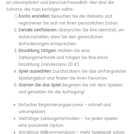
ist unkompliziert und benutzerfreundlich. Hier sind die
Schritte, die man befolgen sollte:
Konto erstellen:
Besuchen Sie die Website und
registrieren Sie sich mit Ihren persönlichen Daten.
Details verifizieren:
Überprüfen Sie Ihre Identität, um
sicherzustellen, dass Sie den gesetzlichen
Anforderungen entsprechen.
Einzahlung tätigen:
Wählen Sie eine
Zahlungsmethode und tätigen Sie Ihre erste
Einzahlung (mindestens 20 €).
Spiel auswählen:
Durchstöbern Sie das umfangreiche
Spielangebot und finden Sie Ihren Favoriten.
Starten Sie das Spiel:
Beginnen Sie mit dem Spielen
und genießen Sie die Aufregung!
Einfacher Registrierungsprozess – schnell und
unkompliziert.
Vielfältige Zahlungsmethoden – für jeden Spieler
eine passende Option.
Attraktive Willkommensboni – mehr Spielspaß schon