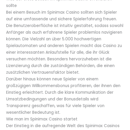
sollte
Bei einem Besuch im Spinimax Casino sollten sich Spieler
auf eine umfassende und sichere Spielerfahrung freuen.
Die Benutzeroberfläche ist intuitiv gestaltet, sodass sowohl
Anfänger als auch erfahrene Spieler problemlos navigieren
können. Die Vielzahl an über 5.000 hochwertigen
Spielautomaten und anderen Spielen macht das Casino zu
einer interessanten Anlaufstelle für alle, die ihr Glück
versuchen möchten. Besonders hervorzuheben ist die
Lizenzierung durch die zuständigen Behörden, die einen
zusätzlichen Vertrauensfaktor bietet.
Darüber hinaus können neue Spieler von einem
großzügigen Willkommensbonus profitieren, der ihnen den
Einstieg erleichtert. Durch die klare Kommunikation der
Umsatzbedingungen und der Bonusdetails wird
Transparenz geschaffen, was für viele Spieler von
wesentlicher Bedeutung ist.
Wie man im Spinimax Casino startet
Der Einstieg in die aufregende Welt des Spinimax Casinos