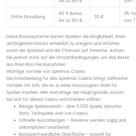
bis zu 150 €
von 7
50 % Bonus
35-fa
Dritte Einzahlung
20 €
bis zu 150 €
von 7
Diese Bonussysteme bieten Spielern die Möglichkeit, ihren
anfänglichen Einsatz erheblich zu steigern und erhöhen
somit die Spielzeit und die Chancen auf Gewinne. Achten
Sie jedoch stets auf die Umsatzbedingungen, um das Beste
aus Ihren Boni herauszuholen.
Wichtige Vorteile von Spinimax Casino
Die Entscheidung für das Spinimax Casino bringt zahlreiche
Vorteile mit sich, die es zu einer bevorzugten Wahl für
Spieler machen. Hier sind einige der Hauptgründe, warum
Sie sich für dieses Casino entscheiden sollten:
Riesige Spielauswahl – über 5.000 Spiele, darunter
Slots, Tischspiele und Live-Casino.
Schnelle Auszahlungen – Gewinne werden zügig und
unkompliziert bearbeitet.
Benutzerfreundliche Oberfläche – sowohl für