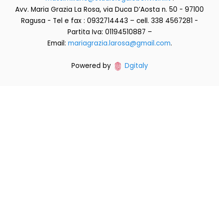
Avv. Maria Grazia La Rosa, via Duca D’Aosta n. 50 - 97100
Ragusa - Tel e fax : 0932714443 – cell. 338 4567281 -
Partita Iva: 01194510887 –
Email:
mariagrazia.larosa@gmail.com
.
Powered by
Dgitaly