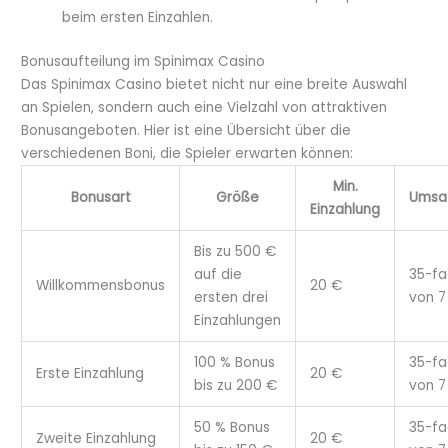
beim ersten Einzahlen.
Bonusaufteilung im Spinimax Casino
Das Spinimax Casino bietet nicht nur eine breite Auswahl
an Spielen, sondern auch eine Vielzahl von attraktiven
Bonusangeboten. Hier ist eine Übersicht über die
verschiedenen Boni, die Spieler erwarten können:
Min.
Bonusart
Größe
Umsa
Einzahlung
Bis zu 500 €
auf die
35-fa
Willkommensbonus
20 €
ersten drei
von 7
Einzahlungen
100 % Bonus
35-fa
Erste Einzahlung
20 €
bis zu 200 €
von 7
50 % Bonus
35-fa
Zweite Einzahlung
20 €