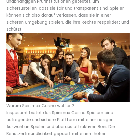
unabhängigen Prüfinstitutionen getestet, um
sicherzustellen, dass sie fair und transparent sind. Spieler
können sich also darauf verlassen, dass sie in einer
sicheren Umgebung spielen, die ihre Rechte respektiert und
schützt.
Warum Spinimax Casino wählen?
Insgesamt bietet das Spinimax Casino Spielern eine
aufregende und sichere Plattform mit einer riesigen
Auswahl an Spielen und überaus attraktiven Boni. Die
Benutzerfreundlichkeit gepaart mit einem hohen