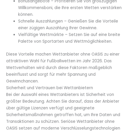
Bonusangebote – Profitieren Sie von großzügigen
Willkommensboni, die Ihre ersten Wetten verstärken
können.
Schnelle Auszahlungen – Genießen Sie die Vorteile
einer zügigen Auszahlung Ihrer Gewinne.
Vielfältige Wettmärkte – Setzen Sie auf eine breite
Palette von Sportarten und Wettmöglichkeiten.
Diese Vorteile machen Wettanbieter ohne OASIS zu einer
attraktiven Wahl für Fußballwetten im Jahr 2026. Das
Wettverhalten wird durch diese Faktoren maßgeblich
beeinflusst und sorgt für mehr Spannung und
Gewinnchancen.
Sicherheit und Vertrauen bei Wettanbietern
Bei der Auswahl eines Wettanbieters ist Sicherheit von
größter Bedeutung. Achten Sie darauf, dass der Anbieter
über gültige Lizenzen verfügt und geeignete
Sicherheitsmaßnahmen getroffen hat, um Ihre Daten und
Transaktionen zu schützen. Seriöse Wettanbieter ohne
OASIS setzen auf moderne Verschlüsselungstechnologien