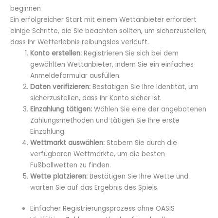
beginnen
Ein erfolgreicher Start mit einem Wettanbieter erfordert
einige Schritte, die Sie beachten sollten, um sicherzustellen,
dass Ihr Wetterlebnis reibungslos verläuft.
Konto erstellen:
Registrieren Sie sich bei dem
gewählten Wettanbieter, indem Sie ein einfaches
Anmeldeformular ausfüllen.
Daten verifizieren:
Bestätigen Sie Ihre Identität, um
sicherzustellen, dass Ihr Konto sicher ist.
Einzahlung tätigen:
Wählen Sie eine der angebotenen
Zahlungsmethoden und tätigen Sie Ihre erste
Einzahlung.
Wettmarkt auswählen:
Stöbern Sie durch die
verfügbaren Wettmärkte, um die besten
Fußballwetten zu finden.
Wette platzieren:
Bestätigen Sie Ihre Wette und
warten Sie auf das Ergebnis des Spiels.
Einfacher Registrierungsprozess ohne OASIS