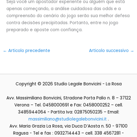
Seja você um apostador experiente ou alguém que está
apenas começando, a análise cuidadosa das odds e a
compreensão do cenário do jogo serão sua melhor defesa
contra decisões precipitadas. Portanto, entre no jogo
preparado e aposte com confiança.
←
Articolo precedente
Articolo successivo
→
Copyright © 2026 Studio Legale Bonvicini - La Rosa
Avv. Massimiliano Bonvicini, Stradone Porta Palio n. 8 – 37122
Verona – Tel. 0458000691 e Fax: 0458000252 – cell.
3485944064 - Partita Iva: 02875050235 – Email:
massimiliano@studiolegalebonvicini.it
.
Avv. Maria Grazia La Rosa, via Duca D’Aosta n. 50 - 97100
Ragusa - Tel e fax : 0932714443 – cell. 338 4567281 -