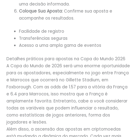
uma decisão informada.
Coloque Sua Aposta:
Confirme sua aposta e
acompanhe os resultados.
Facilidade de registro
Transferências seguras
Acesso a uma ampla gama de eventos
Detalhes práticos para apostas na Copa do Mundo 2026
A Copa do Mundo de 2026 será uma enorme oportunidade
para os apostadores, especialmente no jogo entre França
e Marrocos que ocorrerá no Gillette Stadium, em
Foxborough. Com as odds de 1.57 para a vitória da França
e 6.4 para Marrocos, isso mostra que a França é
amplamente favorita. Entretanto, cabe a você considerar
todas as variáveis que podem influenciar o resultado,
como estatísticas de jogos anteriores, forma dos
jogadores e lesões.
Além disso, a ascensão das apostas em criptomoedas
está mudando a dinâmica do mercado. Cada vez mais