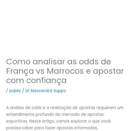
Vai
al
contenuto
Como analisar as odds de
França vs Marrocos e apostar
com confiança
/
public
/ Di
Alessandra Suppo
A análise de odds e a realização de apostas requerem um
entendimento profundo do mercado de apostas
esportivas. Neste artigo, vamos explorar o que você
precisa saber para fazer apostas informadas,