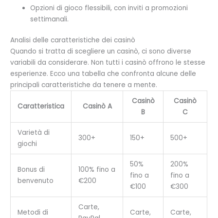
Opzioni di gioco flessibili, con inviti a promozioni
settimanali.
Analisi delle caratteristiche dei casinò
Quando si tratta di scegliere un casinò, ci sono diverse
variabili da considerare. Non tutti i casinò offrono le stesse
esperienze. Ecco una tabella che confronta alcune delle
principali caratteristiche da tenere a mente.
Casinò
Casinò
Caratteristica
Casinò A
B
C
Varietà di
300+
150+
500+
giochi
50%
200%
Bonus di
100% fino a
fino a
fino a
benvenuto
€200
€100
€300
Carte,
Metodi di
Carte,
Carte,