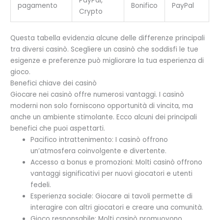
PayPal,
pagamento
Bonifico
PayPal
Crypto
Questa tabella evidenzia alcune delle differenze principali
tra diversi casinò. Scegliere un casinò che soddisfi le tue
esigenze e preferenze può migliorare la tua esperienza di
gioco.
Benefici chiave dei casinò
Giocare nei casinò offre numerosi vantaggi. I casinò
moderni non solo forniscono opportunità di vincita, ma
anche un ambiente stimolante. Ecco alcuni dei principali
benefici che puoi aspettarti.
Pacifico intrattenimento: I casinò offrono
un’atmosfera coinvolgente e divertente.
Accesso a bonus e promozioni: Molti casinò offrono
vantaggi significativi per nuovi giocatori e utenti
fedeli.
Esperienza sociale: Giocare ai tavoli permette di
interagire con altri giocatori e creare una comunità.
Gioco responsabile: Molti casinò promuovono