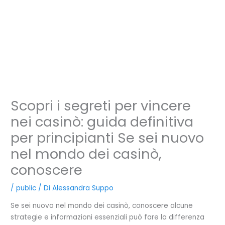
Vai
al
contenuto
Scopri i segreti per vincere
nei casinò: guida definitiva
per principianti Se sei nuovo
nel mondo dei casinò,
conoscere
/
public
/ Di
Alessandra Suppo
Se sei nuovo nel mondo dei casinò, conoscere alcune
strategie e informazioni essenziali può fare la differenza