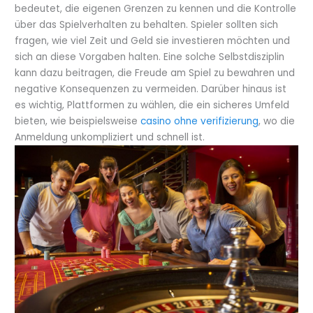
bedeutet, die eigenen Grenzen zu kennen und die Kontrolle
über das Spielverhalten zu behalten. Spieler sollten sich
fragen, wie viel Zeit und Geld sie investieren möchten und
sich an diese Vorgaben halten. Eine solche Selbstdisziplin
kann dazu beitragen, die Freude am Spiel zu bewahren und
negative Konsequenzen zu vermeiden. Darüber hinaus ist
es wichtig, Plattformen zu wählen, die ein sicheres Umfeld
bieten, wie beispielsweise
casino ohne verifizierung
, wo die
Anmeldung unkompliziert und schnell ist.