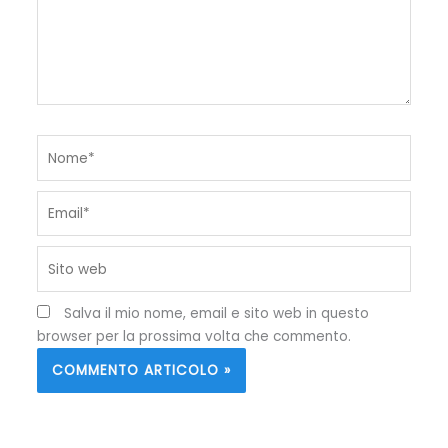
Nome*
Email*
Sito
web
Salva il mio nome, email e sito web in questo
browser per la prossima volta che commento.