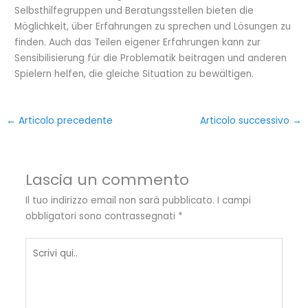
Selbsthilfegruppen und Beratungsstellen bieten die
Möglichkeit, über Erfahrungen zu sprechen und Lösungen zu
finden. Auch das Teilen eigener Erfahrungen kann zur
Sensibilisierung für die Problematik beitragen und anderen
Spielern helfen, die gleiche Situation zu bewältigen.
←
Articolo precedente
Articolo successivo
→
Lascia un commento
Il tuo indirizzo email non sarà pubblicato.
I campi
obbligatori sono contrassegnati
*
Scrivi
qui..