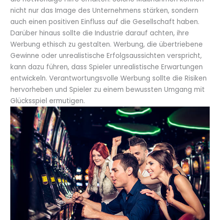
nicht nur das Image des Unternehmens stärken, sondern
auch einen positiven Einfluss auf die Gesellschaft haben.
Darüber hinaus sollte die Industrie darauf achten, ihre
Werbung ethisch zu gestalten. Werbung, die übertriebene
Gewinne oder unrealistische Erfolgsaussichten verspricht,
kann dazu führen, dass Spieler unrealistische Erwartungen
entwickeln. Verantwortungsvolle Werbung sollte die Risiken
hervorheben und Spieler zu einem bewussten Umgang mit
Glücksspiel ermutigen.