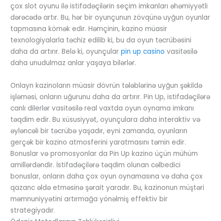
çox slot oyunu ilə istifadəçilərin seçim imkanları əhəmiyyətli
dərəcədə artır. Bu, hər bir oyunçunun zövqünə uyğun oyunlar
tapmasına kömək edir. Həmçinin, kazino müasir
texnologiyalarla təchiz edilib ki, bu da oyun təcrübəsini
daha da artırır. Belə ki, oyunçular
pin up casino
vasitəsilə
daha unudulmaz anlar yaşaya bilərlər.
Onlayn kazinoların müasir dövrün tələblərinə uyğun şəkildə
işləməsi, onların uğurunu daha da artırır. Pin Up, istifadəçilərə
canlı dilerlər vasitəsilə real vaxtda oyun oynama imkanı
təqdim edir. Bu xüsusiyyət, oyunçulara daha interaktiv və
əyləncəli bir təcrübə yaşadır, eyni zamanda, oyunların
gerçək bir kazino atmosferini yaratmasını təmin edir.
Bonuslar və promosyonlar da Pin Up kazino üçün mühüm
amillərdəndir. İstifadəçilərə təqdim olunan cəlbedici
bonuslar, onların daha çox oyun oynamasına və daha çox
qazanc əldə etməsinə şərait yaradır. Bu, kazinonun müştəri
məmnuniyyətini artırmağa yönəlmiş effektiv bir
strategiyadır.