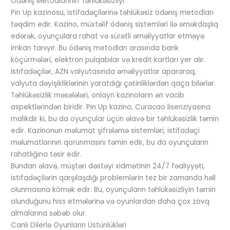
Ödəniş Metodlarının Təhlükəsizliyi
Pin Up kazinosu, istifadəçilərinə təhlükəsiz ödəniş metodları
təqdim edir. Kazino, müxtəlif ödəniş sistemləri ilə əməkdaşlıq
edərək, oyunçulara rahat və sürətli əməliyyatlar etməyə
imkan tanıyır. Bu ödəniş metodları arasında bank
köçürmələri, elektron pulqabılar və kredit kartları yer alır.
İstifadəçilər, AZN valyutasında əməliyyatlar apararaq,
valyuta dəyişikliklərinin yaratdığı çətinliklərdən qaça bilərlər.
Təhlükəsizlik məsələləri, onlayn kazinoların ən vacib
aspektlərindən biridir. Pin Up kazino, Curacao lisenziyasına
malikdir ki, bu da oyunçular üçün əlavə bir təhlükəsizlik təmin
edir. Kazinonun məlumat şifrələmə sistemləri, istifadəçi
məlumatlarının qorunmasını təmin edir, bu da oyunçuların
rahatlığına təsir edir.
Bundan əlavə, müştəri dəstəyi xidmətinin 24/7 fəaliyyəti,
istifadəçilərin qarşılaşdığı problemlərin tez bir zamanda həll
olunmasına kömək edir. Bu, oyunçuların təhlükəsizliyin təmin
olunduğunu hiss etmələrinə və oyunlardan daha çox zövq
almalarına səbəb olur.
Canlı Dilerlə Oyunların Üstünlükləri