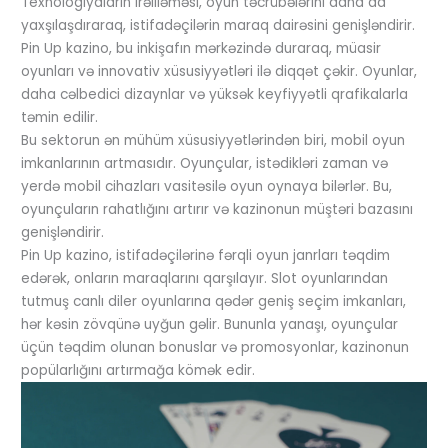
Texnologiyaların irəliləməsi, oyun təcrübələrini daha da
yaxşılaşdıraraq, istifadəçilərin maraq dairəsini genişləndirir.
Pin Up kazino, bu inkişafın mərkəzində duraraq, müasir
oyunları və innovativ xüsusiyyətləri ilə diqqət çəkir. Oyunlar,
daha cəlbedici dizaynlar və yüksək keyfiyyətli qrafikalarla
təmin edilir.
Bu sektorun ən mühüm xüsusiyyətlərindən biri, mobil oyun
imkanlarının artmasıdır. Oyunçular, istədikləri zaman və
yerdə mobil cihazları vasitəsilə oyun oynaya bilərlər. Bu,
oyunçuların rahatlığını artırır və kazinonun müştəri bazasını
genişləndirir.
Pin Up kazino, istifadəçilərinə fərqli oyun janrları təqdim
edərək, onların maraqlarını qarşılayır. Slot oyunlarından
tutmuş canlı diler oyunlarına qədər geniş seçim imkanları,
hər kəsin zövqünə uyğun gəlir. Bununla yanaşı, oyunçular
üçün təqdim olunan bonuslar və promosyonlar, kazinonun
popülarlığını artırmağa kömək edir.