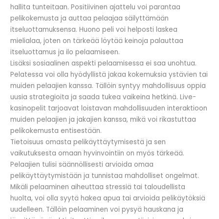
hallita tunteitaan. Positiivinen ajattelu voi parantaa
pelikokemusta ja auttaa pelaajaa säilyttämään
itseluottamuksensa. Huono peli voi helposti laskea
mielialaa, joten on tärkeää löytää keinoja palauttaa
itseluottamus ja ilo pelaamiseen.
Lisäksi sosiaalinen aspekti pelaamisessa ei saa unohtua.
Pelatessa voi olla hyödyllistä jakaa kokemuksia ystävien tai
muiden pelaajien kanssa. Tällöin syntyy mahdollisuus oppia
uusia strategioita ja saada tukea vaikeina hetkinä. Live-
kasinopelit tarjoavat loistavan mahdollisuuden interaktioon
muiden pelaajien ja jakajien kanssa, mikä voi rikastuttaa
pelikokemusta entisestään.
Tietoisuus omasta pelikäyttäytymisestä ja sen
vaikutuksesta omaan hyvinvointiin on myös tärkeää.
Pelaajien tulisi säännöllisesti arvioida omaa
pelikäyttäytymistään ja tunnistaa mahdolliset ongelmat.
Mikäli pelaaminen aiheuttaa stressiä tai taloudellista
huolta, voi olla syytä hakea apua tai arvioida pelikäytöksiä
uudelleen. Tällöin pelaaminen voi pysyä hauskana ja