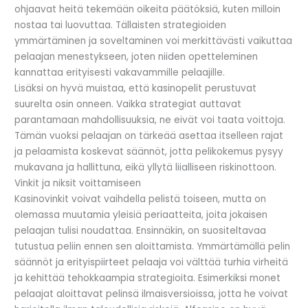
ohjaavat heitä tekemään oikeita päätöksiä, kuten milloin
nostaa tai luovuttaa. Tällaisten strategioiden
ymmärtäminen ja soveltaminen voi merkittävästi vaikuttaa
pelaajan menestykseen, joten niiden opetteleminen
kannattaa erityisesti vakavammille pelaajille.
Lisäksi on hyvä muistaa, että kasinopelit perustuvat
suurelta osin onneen. Vaikka strategiat auttavat
parantamaan mahdollisuuksia, ne eivät voi taata voittoja.
Tämän vuoksi pelaajan on tärkeää asettaa itselleen rajat
ja pelaamista koskevat säännöt, jotta pelikokemus pysyy
mukavana ja hallittuna, eikä yllytä liialliseen riskinottoon.
Vinkit ja niksit voittamiseen
Kasinovinkit voivat vaihdella pelistä toiseen, mutta on
olemassa muutamia yleisiä periaatteita, joita jokaisen
pelaajan tulisi noudattaa. Ensinnäkin, on suositeltavaa
tutustua peliin ennen sen aloittamista. Ymmärtämällä pelin
säännöt ja erityispiirteet pelaaja voi välttää turhia virheitä
ja kehittää tehokkaampia strategioita. Esimerkiksi monet
pelaajat aloittavat pelinsä ilmaisversioissa, jotta he voivat