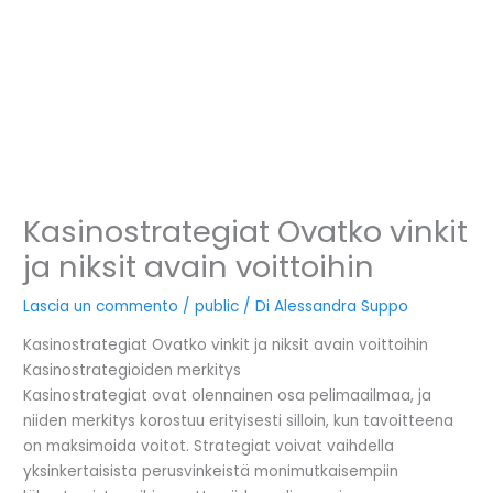
Vai
al
contenuto
Kasinostrategiat Ovatko vinkit
ja niksit avain voittoihin
Lascia un commento
/
public
/ Di
Alessandra Suppo
Kasinostrategiat Ovatko vinkit ja niksit avain voittoihin
Kasinostrategioiden merkitys
Kasinostrategiat ovat olennainen osa pelimaailmaa, ja
niiden merkitys korostuu erityisesti silloin, kun tavoitteena
on maksimoida voitot. Strategiat voivat vaihdella
yksinkertaisista perusvinkeistä monimutkaisempiin