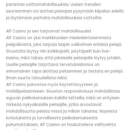
parantaa voittomahdollisuuksia. Uusien trendien
seuraaminen voi auttaa pelaajaa pysymään kilpailun edellä
ja löytämään parhaita mahdollisuuksia voittoihin.
Alf Casino ja sen tarjoamat mahdollisuudet
Alf Casino on yksi markkinoiden mielenkiintoisimmista
pelipaikoista, joka tarjoaa laajan valikoiman erilaisia pelejä.
Sivustolta löytyy niin kolikkopelit, pöytäpelit kuin live-
kasino, mikä takaa, että jokaiselle pelaajalle löytyy jotakin.
Uusille pelaajille tarjottava tervetuliaisbonus on
erinomainen tapa aloittaa pelaaminen ja testata eri pelejä
ilman suurta taloudellista riskiä.
Alf Casino panostaa myös käytettävyyteen ja
mobiilipelaamiseen. Sivuston responsiivisuus mahdollistaa
sujuvan pelikokemuksen kaikilla laitteilla, mikä on erityisen
tärkeää nykyaikaisille pelaajille, jotka arvostavat
mahdollisuutta pelata missä ja milloin tahansa. Nopeista
kotiutuksista ja turvallisesta pelikokemuksesta
puhumattakaan, Alf Casino on houkutteleva vaihtoehto