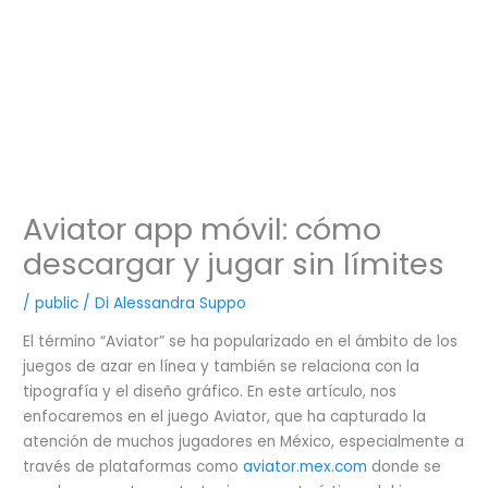
Vai
al
contenuto
Aviator app móvil: cómo
descargar y jugar sin límites
/
public
/ Di
Alessandra Suppo
El término “Aviator” se ha popularizado en el ámbito de los
juegos de azar en línea y también se relaciona con la
tipografía y el diseño gráfico. En este artículo, nos
enfocaremos en el juego Aviator, que ha capturado la
atención de muchos jugadores en México, especialmente a
través de plataformas como
aviator.mex.com
donde se