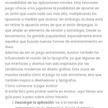
accesibilidad de las aplicaciones móviles. Este innovador
juego ofrece a los jugadores la posibilidad de apostar en
un avión que vuela cada vez más alto, multiplicando las
apuestas a medida que avanza. Sin embargo, la clave está
en retirar la apuesta antes de que el avión despegue, lo
que añade un elemento de tensión y estrategia. Desde su
lanzamiento, ha ganado popularidad, especialmente entre
aquellos que buscan nuevas formas de entretenimiento en
línea.
Además de ser un juego entretenido, Aviator también ha
influenciado el mundo de la tipografía, ya que algunas de
sus interfaces y diseños han sido inspirados por las
tendencias modernas en diseño gráfico. Este cruce de
mundos resalta cómo el juego no solo entretiene, sino que
también inspira a diseñadores y tipógrafos.
Cómo comenzar a jugar Aviator
Si estás listo para probar suerte en Aviator, aquí tienes una
guía paso a paso sobre cómo hacerlo:
Descargar la aplicación:
Ve a la tienda de