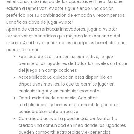
en el concurrido mundo de las apuestas en línea. Aunque
existen alternativas, Aviator sigue siendo una opción
preferida por su combinación de emoción y recompensas.
Beneficios clave de jugar Aviator
Aparte de características innovadoras, jugar a Aviator
ofrece varios beneficios que mejoran la experiencia del
usuario. Aquí hay algunos de los principales beneficios que
puedes esperar:
Facilidad de uso: La interfaz es intuitiva, lo que
permite a los jugadores de todos los niveles disfrutar
del juego sin complicaciones.
Accesibilidad: La aplicación está disponible en
dispositivos móviles, lo que te permite jugar en
cualquier lugar y en cualquier momento.
Oportunidades de ganancia: Con altos
multiplicadores y bonos, el potencial de ganar es
considerablemente atractivo.
Comunidad activa: La popularidad de Aviator ha
creado una comunidad en línea donde los jugadores
pueden compartir estrategias y experiencias.