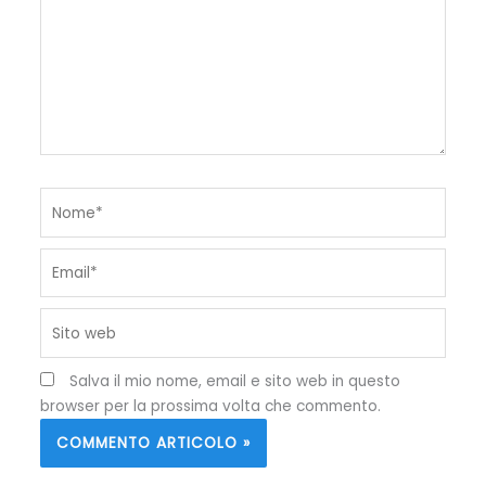
Nome*
Email*
Sito
web
Salva il mio nome, email e sito web in questo
browser per la prossima volta che commento.