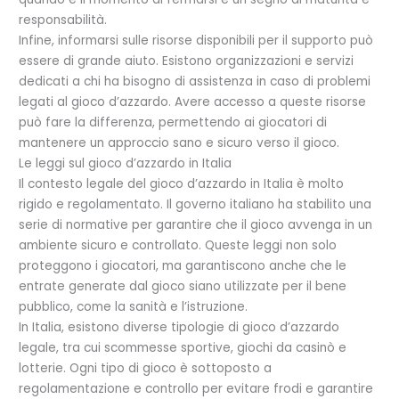
responsabilità.
Infine, informarsi sulle risorse disponibili per il supporto può
essere di grande aiuto. Esistono organizzazioni e servizi
dedicati a chi ha bisogno di assistenza in caso di problemi
legati al gioco d’azzardo. Avere accesso a queste risorse
può fare la differenza, permettendo ai giocatori di
mantenere un approccio sano e sicuro verso il gioco.
Le leggi sul gioco d’azzardo in Italia
Il contesto legale del gioco d’azzardo in Italia è molto
rigido e regolamentato. Il governo italiano ha stabilito una
serie di normative per garantire che il gioco avvenga in un
ambiente sicuro e controllato. Queste leggi non solo
proteggono i giocatori, ma garantiscono anche che le
entrate generate dal gioco siano utilizzate per il bene
pubblico, come la sanità e l’istruzione.
In Italia, esistono diverse tipologie di gioco d’azzardo
legale, tra cui scommesse sportive, giochi da casinò e
lotterie. Ogni tipo di gioco è sottoposto a
regolamentazione e controllo per evitare frodi e garantire