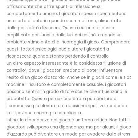
affascinante che offre spunti di riflessione sul
comportamento umano. I giocatori spesso sperimentano
una sorta di euforia quando scommettono, alimentata
dalla possibilità di vincere. Questa euforia è spesso
amplificata dai suoni e dalle luci nei casinò, creando un
ambiente stimolante che incoraggia il gioco. Comprendere
questi fattori psicologici può aiutare i giocatori a
riconoscere quando stanno perdendo il controllo.
Un altro aspetto interessante è la cosiddetta “illusione di
controllo”, dove i giocatori credono di poter influenzare
l’esito di un gioco d’azzardo. Anche se in giochi come le slot
machine il risultato è completamente casuale, i giocatori
possono sentirsi in grado di fare scelte che influenzano le
probabilità. Questa percezione errata può portare a
scommesse più elevate e a decisioni impulsive, rendendo
la situazione ancora più complicata.
Infine, la dipendenza dal gioco è un tema critico. Non tutti i
giocatori sviluppano una dipendenza, ma per alcuni, il gioco
d’azzardo può diventare un modo per evadere dallo stress