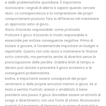
e dalle problematiche quotidiane. È importante
riconoscere i segnali di allerta e sapere quando cercare
aiuto. La consapevolezza e la comprensione dei propri
comportamenti possono fare la differenza nel mantenere
un approccio sano al gioco.
Gioco d’azzardo responsabile: come praticarlo
Praticare il gioco d’azzardo in modo responsabile è
essenziale per evitare conseguenze negative. Prima di
iniziare a giocare, è fondamentale impostare un budget e
rispettarlo. Questo non solo aiuta a mantenere le finanze
sotto controllo, ma permette anche di divertirsi senza la
preoccupazione delle perdite. Stabilire limiti di tempo e
denaro può aiutare a prevenire il gioco eccessivo e le
conseguenti problematiche.
Inoltre, è importante essere consapevoli dei propri
sentimenti e delle proprie emozioni mentre si gioca. Se si
inizia a sentirsi frustrati, ansiosi o arrabbiati, è bene
prendersi una pausa. Il gioco dovrebbe essere un’attività di
svago e divertimento, non una fonte di stress. Riconoscere
quando è il momento di fermarsi è un segno di maturità e