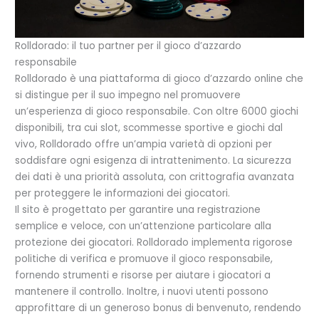
Rolldorado: il tuo partner per il gioco d’azzardo
responsabile
Rolldorado è una piattaforma di gioco d’azzardo online che
si distingue per il suo impegno nel promuovere
un’esperienza di gioco responsabile. Con oltre 6000 giochi
disponibili, tra cui slot, scommesse sportive e giochi dal
vivo, Rolldorado offre un’ampia varietà di opzioni per
soddisfare ogni esigenza di intrattenimento. La sicurezza
dei dati è una priorità assoluta, con crittografia avanzata
per proteggere le informazioni dei giocatori.
Il sito è progettato per garantire una registrazione
semplice e veloce, con un’attenzione particolare alla
protezione dei giocatori. Rolldorado implementa rigorose
politiche di verifica e promuove il gioco responsabile,
fornendo strumenti e risorse per aiutare i giocatori a
mantenere il controllo. Inoltre, i nuovi utenti possono
approfittare di un generoso bonus di benvenuto, rendendo