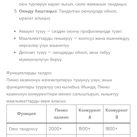
оюн түрлөрүн карап чыгып, сизге жакканын тандаңыз.
Оюнду баштаңыз:
Тандалган оюнуңузда ойноп,
ырахат алыңыз.
Аккаунт түзүү — сиздин оюнчу профилиңизди түзөт.
Маалыматтарды текшерүү — коопсуз жана ишенимдүү
нерселер үчүн маанилүү.
Депозит түзүү — оюндарды ойноп, акча табуу
мүмкүнчүлүгүн берүү.
Функцияларды талдоо
Пинко казинонун өзгөчөлүктөрүн түшүнүү үчүн, анын
функциялары тууралуу сөз кылабыз. Мында, Пинко
казинонун конкуренттери менен салыштырып, кызыктуу
маалыматтарды көрө аласыз.
Пинко
Конкурент
Конкурент
Функция
казино
A
B
Оюн тандоосу
2000+
1500+
1800+