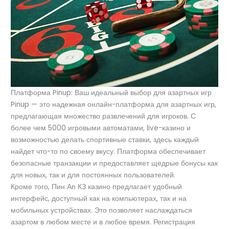
Платформа Pinup: Ваш идеальный выбор для азартных игр
Pinup — это надежная онлайн-платформа для азартных игр,
предлагающая множество развлечений для игроков. С
более чем 5000 игровыми автоматами, live-казино и
возможностью делать спортивные ставки, здесь каждый
найдет что-то по своему вкусу. Платформа обеспечивает
безопасные транзакции и предоставляет щедрые бонусы как
для новых, так и для постоянных пользователей.
Кроме того, Пин Ап КЗ казино предлагает удобный
интерфейс, доступный как на компьютерах, так и на
мобильных устройствах. Это позволяет наслаждаться
азартом в любом месте и в любое время. Регистрация