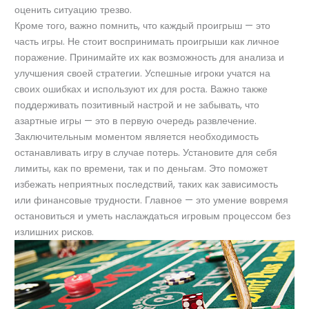
оценить ситуацию трезво.
Кроме того, важно помнить, что каждый проигрыш — это
часть игры. Не стоит воспринимать проигрыши как личное
поражение. Принимайте их как возможность для анализа и
улучшения своей стратегии. Успешные игроки учатся на
своих ошибках и используют их для роста. Важно также
поддерживать позитивный настрой и не забывать, что
азартные игры — это в первую очередь развлечение.
Заключительным моментом является необходимость
останавливать игру в случае потерь. Установите для себя
лимиты, как по времени, так и по деньгам. Это поможет
избежать неприятных последствий, таких как зависимость
или финансовые трудности. Главное — это умение вовремя
остановиться и уметь наслаждаться игровым процессом без
излишних рисков.