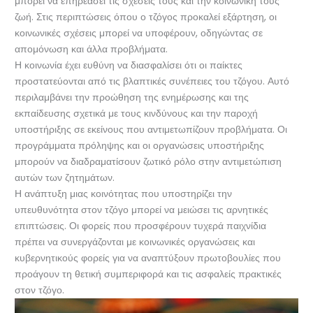
μπορεί να επηρεάσει τις σχέσεις τους και την κοινωνική τους
ζωή. Στις περιπτώσεις όπου ο τζόγος προκαλεί εξάρτηση, οι
κοινωνικές σχέσεις μπορεί να υποφέρουν, οδηγώντας σε
απομόνωση και άλλα προβλήματα.
Η κοινωνία έχει ευθύνη να διασφαλίσει ότι οι παίκτες
προστατεύονται από τις βλαπτικές συνέπειες του τζόγου. Αυτό
περιλαμβάνει την προώθηση της ενημέρωσης και της
εκπαίδευσης σχετικά με τους κινδύνους και την παροχή
υποστήριξης σε εκείνους που αντιμετωπίζουν προβλήματα. Οι
προγράμματα πρόληψης και οι οργανώσεις υποστήριξης
μπορούν να διαδραματίσουν ζωτικό ρόλο στην αντιμετώπιση
αυτών των ζητημάτων.
Η ανάπτυξη μιας κοινότητας που υποστηρίζει την
υπευθυνότητα στον τζόγο μπορεί να μειώσει τις αρνητικές
επιπτώσεις. Οι φορείς που προσφέρουν τυχερά παιχνίδια
πρέπει να συνεργάζονται με κοινωνικές οργανώσεις και
κυβερνητικούς φορείς για να αναπτύξουν πρωτοβουλίες που
προάγουν τη θετική συμπεριφορά και τις ασφαλείς πρακτικές
στον τζόγο.