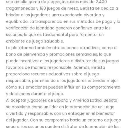
una amplia gama de juegos, incluidos más de 2,400
tragamonedas y 180 juegos de mesa, Betista se dedica a
brindar a los jugadores una experiencia divertida y
equilibrada. La transparencia en sus métodos de pago y la
verificación de identidad generan confianza entre los
usuarios, lo que es fundamental para fomentar un
ambiente de juego saludable.
La plataforma también ofrece bonos atractivos, como el
bono de bienvenida y promociones semanales, lo que
puede incentivar a los jugadores a disfrutar de sus juegos
favoritos de manera responsable. Además, Betista
proporciona recursos educativos sobre el juego
responsable, permitiendo a los jugadores entender mejor
cómo sus emociones pueden influir en su comportamiento
y decisiones durante el juego.
Al aceptar jugadores de España y América Latina, Betista
se posiciona como un líder en la promoción de un juego
divertido y responsable, con un enfoque en el bienestar
del jugador. Con su compromiso hacia un entorno de juego
seguro, los usuarios pueden disfrutar de la emoción de los