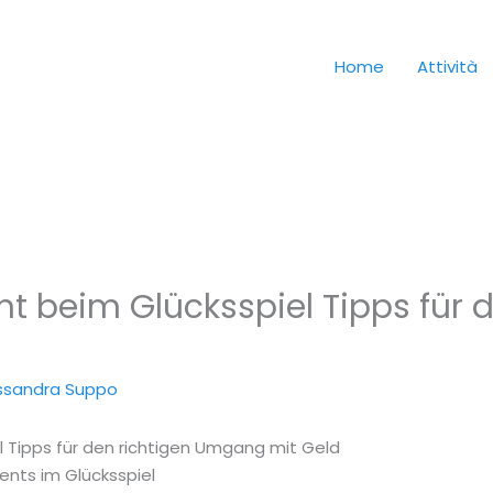
i - La Rosa
Home
Attività
beim Glücksspiel Tipps für d
ssandra Suppo
Tipps für den richtigen Umgang mit Geld
nts im Glücksspiel