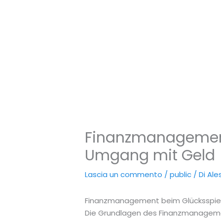
Vai
al
Studio Legale Bonvicin
contenuto
Finanzmanagement 
Umgang mit Geld
Lascia un commento
/
public
/ Di
Ale
Finanzmanagement beim Glücksspiel 
Die Grundlagen des Finanzmanageme