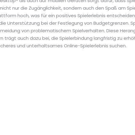
esktop- als auch auf mobilen Geräten sorgt dafür, dass Spiel
t nicht nur die Zugänglichkeit, sondern auch den Spaß am Sp
attform hoch, was für ein positives Spielerlebnis entscheidend
t die Unterstützung bei der Festlegung von Budgetgrenzen. Spi
ermeidung von problematischem Spielverhalten. Diese Heran
 trägt auch dazu bei, die Spielerbindung langfristig zu erhöh
 sicheres und unterhaltsames Online-Spielerlebnis suchen.