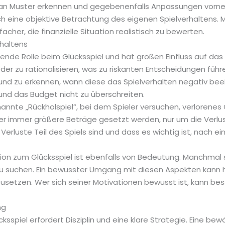
man Muster erkennen und gegebenenfalls Anpassungen vorneh
 eine objektive Betrachtung des eigenen Spielverhaltens. M
her, die finanzielle Situation realistisch zu bewerten.
haltens
dende Rolle beim Glücksspiel und hat großen Einfluss auf d
oder zu rationalisieren, was zu riskanten Entscheidungen führen
d zu erkennen, wann diese das Spielverhalten negativ beeinfl
und das Budget nicht zu überschreiten.
nnte „Rückholspiel“, bei dem Spieler versuchen, verlorenes
 der immer größere Beträge gesetzt werden, nur um die Verlus
luste Teil des Spiels sind und dass es wichtig ist, nach ei
on zum Glücksspiel ist ebenfalls von Bedeutung. Manchmal sp
u suchen. Ein bewusster Umgang mit diesen Aspekten kann he
inzusetzen. Wer sich seiner Motivationen bewusst ist, kann bes
ng
ksspiel erfordert Disziplin und eine klare Strategie. Eine b