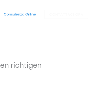
Consulenza Online
CONTATTACI ORA
en richtigen