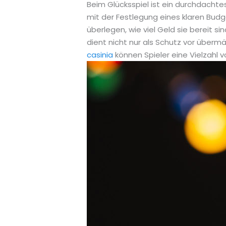
Beim Glücksspiel ist ein durchdachte
mit der Festlegung eines klaren Budge
überlegen, wie viel Geld sie bereit 
dient nicht nur als Schutz vor überm
casinia
können Spieler eine Vielzahl 