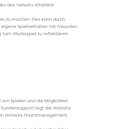
iko des Verlusts erheblich
ken zu machen. Dies kann durch
 eigene Spielverhalten mit Freunden
 zum Glücksspiel zu reflektieren.
l von Spielen und die Möglichkeit
n Kundensupport legt die Website
e ein sicheres Finanzmanagement