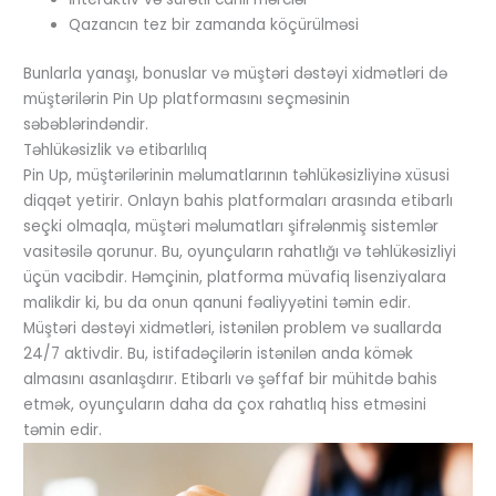
Qazancın tez bir zamanda köçürülməsi
Bunlarla yanaşı, bonuslar və müştəri dəstəyi xidmətləri də
müştərilərin Pin Up platformasını seçməsinin
səbəblərindəndir.
Təhlükəsizlik və etibarlılıq
Pin Up, müştərilərinin məlumatlarının təhlükəsizliyinə xüsusi
diqqət yetirir. Onlayn bahis platformaları arasında etibarlı
seçki olmaqla, müştəri məlumatları şifrələnmiş sistemlər
vasitəsilə qorunur. Bu, oyunçuların rahatlığı və təhlükəsizliyi
üçün vacibdir. Həmçinin, platforma müvafiq lisenziyalara
malikdir ki, bu da onun qanuni fəaliyyətini təmin edir.
Müştəri dəstəyi xidmətləri, istənilən problem və suallarda
24/7 aktivdir. Bu, istifadəçilərin istənilən anda kömək
almasını asanlaşdırır. Etibarlı və şəffaf bir mühitdə bahis
etmək, oyunçuların daha da çox rahatlıq hiss etməsini
təmin edir.