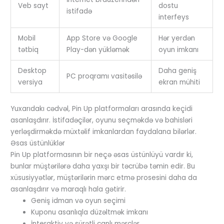
Veb sayt
dostu
istifadə
interfeys
Mobil
App Store və Google
Hər yerdən
tətbiq
Play-dən yükləmək
oyun imkanı
Desktop
Daha geniş
PC proqramı vasitəsilə
versiya
ekran mühiti
Yuxarıdakı cədvəl, Pin Up platformaları arasında keçidi
asanlaşdırır. İstifadəçilər, oyunu seçməkdə və bahisləri
yerləşdirməkdə müxtəlif imkanlardan faydalana bilərlər.
Əsas üstünlüklər
Pin Up platformasının bir neçə əsas üstünlüyü vardır ki,
bunlar müştərilərə daha yaxşı bir təcrübə təmin edir. Bu
xüsusiyyətlər, müştərilərin mərc etmə prosesini daha da
asanlaşdırır və maraqlı hala gətirir.
Geniş idman və oyun seçimi
Kuponu asanlıqla düzəltmək imkanı
İnteraktiv və sürətli canlı mərclər